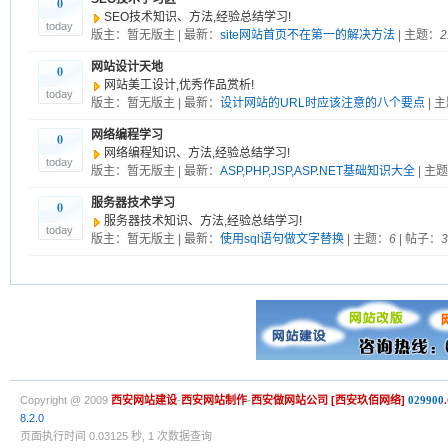
0
SEO技术知识、方法,经验总结学习!
today
版主：暂无版主 | 最新：
site网站首页不在第一的解决方法
| 主题：
2
网站设计天地
0
网站美工设计,优秀作品赏析!
today
版主：暂无版主 | 最新：
设计网站的URL时应该注意的八个要点
| 
网络编程学习
0
网络编程知识、方法,经验总结学习!
today
版主：暂无版主 | 最新：
ASP,PHP,JSP,ASP.NET基础知识大全
| 主
服务器技术学习
0
服务器技术知识、方法,经验总结学习!
today
版主：暂无版主 | 最新：
使用sql语句做文字替换
| 主题：
6
| 帖子：
3
Copyright @ 2009
西安网站建设
-
西安网站制作
-
西安做网站公司
[
西安玖佰网络
]
029900
8.2.0
页面执行时间 0.03125 秒, 1 次数据查询